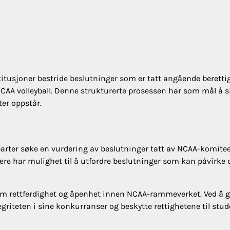
titusjoner bestride beslutninger som er tatt angående berettig
NCAA volleyball. Denne strukturerte prosessen har som mål å s
ter oppstår.
arter søke en vurdering av beslutninger tatt av NCAA-komiteer
kere har mulighet til å utfordre beslutninger som kan påvirke 
 om rettferdighet og åpenhet innen NCAA-rammeverket. Ved å g
griteten i sine konkurranser og beskytte rettighetene til stud