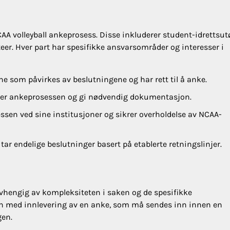
NCAA volleyball ankeprosess. Disse inkluderer student-idrettsut
er. Hver part har spesifikke ansvarsområder og interesser i
e som påvirkes av beslutningene og har rett til å anke.
nder ankeprosessen og gi nødvendig dokumentasjon.
ssen ved sine institusjoner og sikrer overholdelse av NCAA-
ar endelige beslutninger basert på etablerte retningslinjer.
avhengig av kompleksiteten i saken og de spesifikke
en med innlevering av en anke, som må sendes inn innen en
gen.