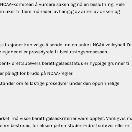
for NCAA-komiteen å vurdere saken og nå en beslutning. Hele
noen uker til flere måneder, avhengig av arten av anken og
institusjoner kan velge å sende inn en anke i NCAA volleyball. D
ksjoner eller prosedyrefeil i beslutningsprosessen.
nt-idrettsutøvers berettigelsesstatus er hyppige grunner til
r pålagt for brudd på NCAA-regler.
stander om feilaktige prosedyrer under den opprinnelige
et, må visse berettigelseskriterier være oppfylt. Vanligvis 
som bestrides, for eksempel en student-idrettsutøver eller en