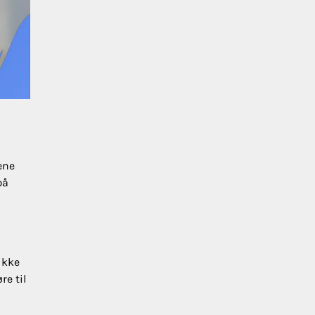
ene
på
ikke
re til