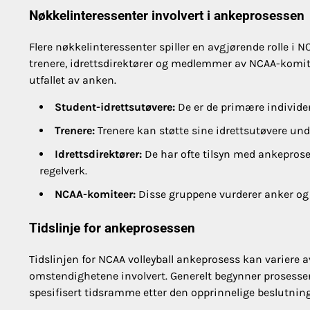
Nøkkelinteressenter involvert i ankeprosessen
Flere nøkkelinteressenter spiller en avgjørende rolle i 
trenere, idrettsdirektører og medlemmer av NCAA-komite
utfallet av anken.
Student-idrettsutøvere:
De er de primære individen
Trenere:
Trenere kan støtte sine idrettsutøvere u
Idrettsdirektører:
De har ofte tilsyn med ankeprose
regelverk.
NCAA-komiteer:
Disse gruppene vurderer anker og t
Tidslinje for ankeprosessen
Tidslinjen for NCAA volleyball ankeprosess kan variere 
omstendighetene involvert. Generelt begynner prosess
spesifisert tidsramme etter den opprinnelige beslutnin