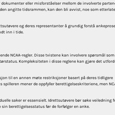
av dokumenter eller misforståelser mellom de involverte parten
 den angitte tidsrammen, kan den bli avvist, noe som etterlate
ettsutøvere og deres representanter å grundig forstå ankepros
dt inn i tide.
gående NCAA-regler. Disse tvistene kan involvere spørsmål som
tørstatus. Kompleksiteten i disse reglene kan gjøre det utfor
sjon til en annen møte restriksjoner basert på deres tidligere
vis spilleren mener de oppfyller berettigelseskriteriene, men NC
duelle saker er essensielt. Idrettsutøvere bør søke veiledning f
 sin berettigelsesstatus før de forfølger en anke.