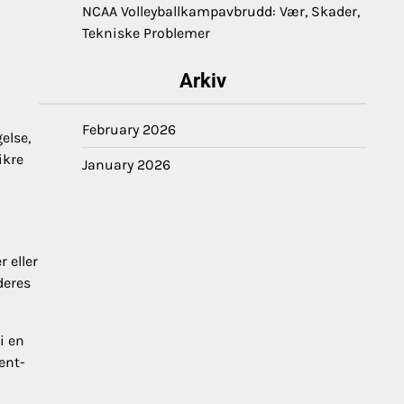
NCAA Volleyballkampavbrudd: Vær, Skader,
Tekniske Problemer
Arkiv
February 2026
else,
ikre
January 2026
 eller
deres
i en
ent-