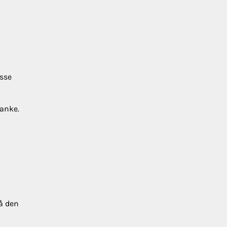
isse
 anke.
må den