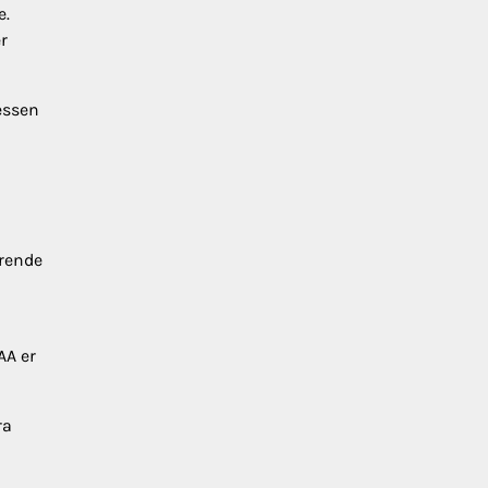
e.
r
essen
drende
AA er
ra