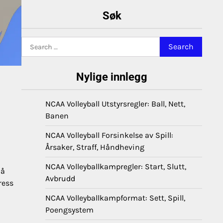
Søk
Search
for:
Nylige innlegg
NCAA Volleyball Utstyrsregler: Ball, Nett,
Banen
NCAA Volleyball Forsinkelse av Spill:
Årsaker, Straff, Håndheving
NCAA Volleyballkampregler: Start, Slutt,
 å
Avbrudd
ress
NCAA Volleyballkampformat: Sett, Spill,
Poengsystem