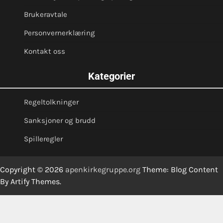
Brukeravtale
Personvernerklæring
Kontakt oss
Kategorier
Regeltolkninger
Sanksjoner og brudd
Spilleregler
Copyright © 2026
apenkirkegruppe.org
Theme: Blog Content
By
Artify Themes
.