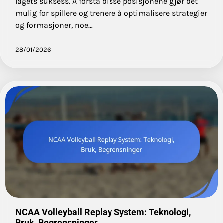
lagets suksess. Å forstå disse posisjonene gjør det
mulig for spillere og trenere å optimalisere strategier
og formasjoner, noe…
28/01/2026
NCAA Volleyball Replay System: Teknologi,
Bruk, Begrensninger