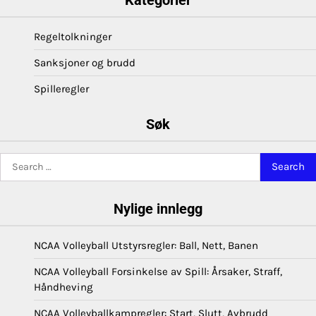
Regeltolkninger
Sanksjoner og brudd
Spilleregler
Søk
Search
for:
Nylige innlegg
NCAA Volleyball Utstyrsregler: Ball, Nett, Banen
NCAA Volleyball Forsinkelse av Spill: Årsaker, Straff,
Håndheving
NCAA Volleyballkampregler: Start, Slutt, Avbrudd