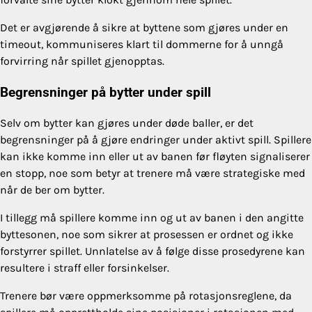
Det er avgjørende å sikre at byttene som gjøres under en
timeout, kommuniseres klart til dommerne for å unngå
forvirring når spillet gjenopptas.
Begrensninger på bytter under spill
Selv om bytter kan gjøres under døde baller, er det
begrensninger på å gjøre endringer under aktivt spill. Spillere
kan ikke komme inn eller ut av banen før fløyten signaliserer
en stopp, noe som betyr at trenere må være strategiske med
når de ber om bytter.
I tillegg må spillere komme inn og ut av banen i den angitte
byttesonen, noe som sikrer at prosessen er ordnet og ikke
forstyrrer spillet. Unnlatelse av å følge disse prosedyrene kan
resultere i straff eller forsinkelser.
Trenere bør være oppmerksomme på rotasjonsreglene, da