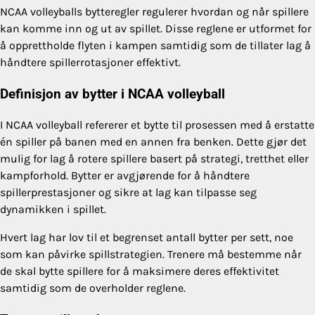
NCAA volleyballs bytteregler regulerer hvordan og når spillere
kan komme inn og ut av spillet. Disse reglene er utformet for
å opprettholde flyten i kampen samtidig som de tillater lag å
håndtere spillerrotasjoner effektivt.
Definisjon av bytter i NCAA volleyball
I NCAA volleyball refererer et bytte til prosessen med å erstatte
én spiller på banen med en annen fra benken. Dette gjør det
mulig for lag å rotere spillere basert på strategi, tretthet eller
kampforhold. Bytter er avgjørende for å håndtere
spillerprestasjoner og sikre at lag kan tilpasse seg
dynamikken i spillet.
Hvert lag har lov til et begrenset antall bytter per sett, noe
som kan påvirke spillstrategien. Trenere må bestemme når
de skal bytte spillere for å maksimere deres effektivitet
samtidig som de overholder reglene.