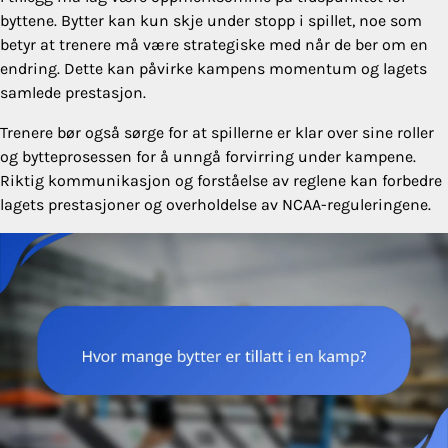
byttene. Bytter kan kun skje under stopp i spillet, noe som
betyr at trenere må være strategiske med når de ber om en
endring. Dette kan påvirke kampens momentum og lagets
samlede prestasjon.
Trenere bør også sørge for at spillerne er klar over sine roller
og bytteprosessen for å unngå forvirring under kampene.
Riktig kommunikasjon og forståelse av reglene kan forbedre
lagets prestasjoner og overholdelse av NCAA-reguleringene.