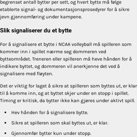
begrenset antall bytter per sett, og hvert bytte må følge
etablerte signal- og dokumentasjonsprosedyrer for å sikre
jevn gjennomføring under kampene.
Slik signaliserer du et bytte
For å signalisere et bytte i NCAA volleyball må spilleren som
kommer inn i spillet nærme seg dommeren ved
bytteområdet. Treneren eller spilleren må heve hånden for å
indikere byttet, og dommeren vil anerkjenne det ved å
signalisere med fløyten.
Det er viktig for laget å sikre at spilleren som byttes ut, er klar
til å komme inn, og at byttet skjer under en stopp i spillet.
Timing er kritisk, da bytter ikke kan gjøres under aktivt spill.
Hev hånden for å signalisere bytte.
Sikre at spilleren som skal byttes ut, er klar.
Gjennomfør bytter kun under stopp.