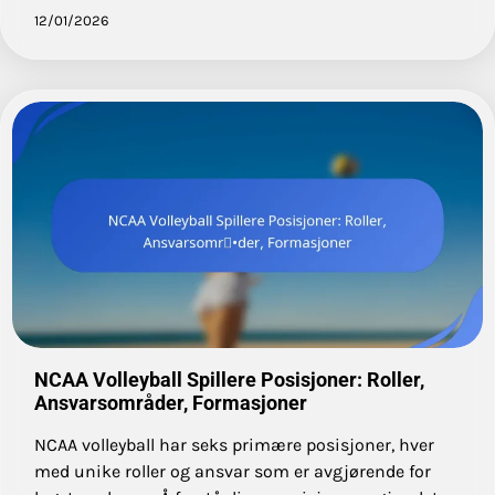
12/01/2026
NCAA Volleyball Spillere Posisjoner: Roller,
Ansvarsområder, Formasjoner
NCAA volleyball har seks primære posisjoner, hver
med unike roller og ansvar som er avgjørende for