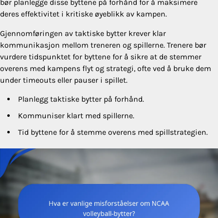
bør planlegge disse byttene på forhånd for å maksimere
deres effektivitet i kritiske øyeblikk av kampen.
Gjennomføringen av taktiske bytter krever klar
kommunikasjon mellom treneren og spillerne. Trenere bør
vurdere tidspunktet for byttene for å sikre at de stemmer
overens med kampens flyt og strategi, ofte ved å bruke dem
under timeouts eller pauser i spillet.
Planlegg taktiske bytter på forhånd.
Kommuniser klart med spillerne.
Tid byttene for å stemme overens med spillstrategien.