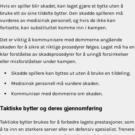
Hvis en spiller blir skadet, kan laget gjøre et bytte uten å
bruke ett av sine tildelte bytter. Den skadde spilleren må
vurderes av medisinsk personell, og hvis de ikke kan
fortsette, kan substituttet komme inn i kampen.
Det er viktig å kommunisere med dommerne angående
skaden for å sikre at riktige prosedyrer følges. Laget må ha en
klar forståelse av skadeprosedyrer for å unngå forsinkelser
eller misforståelser under kampen.
Skadde spillere kan byttes ut uten å bruke en tildeling.
Medisinsk personell må vurdere skaden.
Kommuniser med dommerne om skaden.
Taktiske bytter og deres gjennomføring
Taktiske bytter brukes for å forbedre lagets prestasjoner, som
å ta inn en sterkere server eller en defensiv spesialist. Trenere