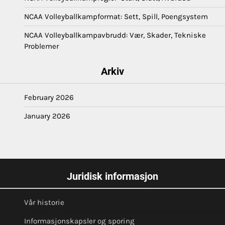
NCAA Volleyballkampformat: Sett, Spill, Poengsystem
NCAA Volleyballkampavbrudd: Vær, Skader, Tekniske
Problemer
Arkiv
February 2026
January 2026
Juridisk informasjon
Vår historie
Informasjonskapsler og sporing